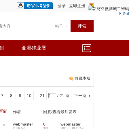
登录
立即注册
只需一步，快速开始
搜索
帖子
到
亚洲硅业展
收藏本版
7
8
9
10
... 21
/ 21 页
下一页
新窗
作者
回复/查看
最后发表
webmaster
0
webmaster
2026-5-18
321
2026-5-18 15:59