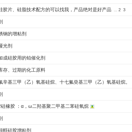
硅胶片、硅脂技术配方的可以找我，产品绝对是好产品
...
2
3
剂
锈钢的增粘剂
哑光剂
加成硅胶用的铂催化剂
库存、过期的化工原料
氟辛基三甲（乙）氧基硅烷、十七氟癸基三甲（乙）氧基硅烷。
剂
-2硅橡胶 ：α，ω二羟基聚二甲基二苯硅氧烷
剂
脱醇硅胶增粘剂