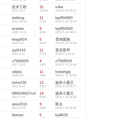
技术工程
31
mike
2015-11-4
23194
2019-6-28 09:57
daifeng
11
lsp904060
2013-10-10
7128
2019-5-16 18:53
acanke
9
lsp904060
2006-12-21
6002
2019-5-16 18:51
kings824
5
雪域孤狼
2012-6-6
4424
2019-4-25 15:24
yiyi9143
11
星语星声
2011-1-12
6718
2019-3-1 13:21
z7568559
4
z7568559
2017-11-9
4381
2019-2-15 16:48
sdlylxj
11
hzkwhgkj
2010-6-6
7063
2019-2-12 19:59
hehe235
12
旋风小霸王
2012-5-13
7012
2019-1-29 16:27
089034027xzf
14
旋风小霸王
2017-7-15
6785
2019-1-29 16:23
abin2011
9
匿名
2012-5-29
5596
2019-1-24 08:56
lisense
5
kaili625