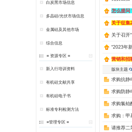
白炭黑市场信息
怎么提问？
多晶硅/光伏市场信息
关于征集
金属硅及其他市场
关于召开
综合信息
“202
≡ 资源专区 ≡
营销和招
新入行培训资料
版块主题
求购抗静
有机硅文献共享
求购防静
有机硅电子书
求购氯铂
标准专利检测方法
求购：甲
≡管理专区 ≡
请推荐二