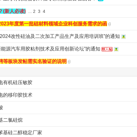
(新人必读)
...
2
3
4
2023年度第一批硅材料领域企业科创服务需求的函
“2024改性硅油及二次加工产品生产及应用培训班”的通知
3年新能源汽车用胶粘剂技术及应用创新论坛”的通知
聘等板块发帖需实名验证的说明
电有机硅压敏胶
电的移印胶技术
酸
基二氯硅烷
苯基硅二醇稳定厂家