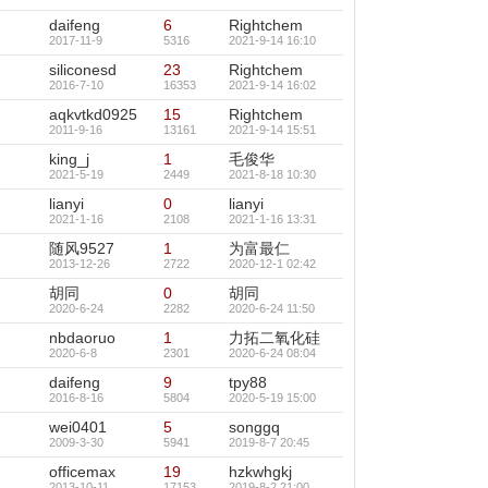
daifeng
6
Rightchem
2017-11-9
5316
2021-9-14 16:10
siliconesd
23
Rightchem
2016-7-10
16353
2021-9-14 16:02
aqkvtkd0925
15
Rightchem
2011-9-16
13161
2021-9-14 15:51
king_j
1
毛俊华
2021-5-19
2449
2021-8-18 10:30
lianyi
0
lianyi
2021-1-16
2108
2021-1-16 13:31
随风9527
1
为富最仁
2013-12-26
2722
2020-12-1 02:42
胡同
0
胡同
2020-6-24
2282
2020-6-24 11:50
nbdaoruo
1
力拓二氧化硅
2020-6-8
2301
2020-6-24 08:04
daifeng
9
tpy88
2016-8-16
5804
2020-5-19 15:00
wei0401
5
songgq
2009-3-30
5941
2019-8-7 20:45
officemax
19
hzkwhgkj
2013-10-11
17153
2019-8-2 21:00