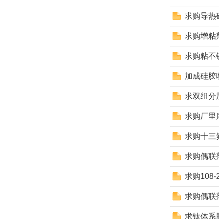
求购导热
求购增粘
求购粘不
加成硅胶
求双组分
求购厂里
求购十三
求购偶联
求购108
求购偶联
求钛体系