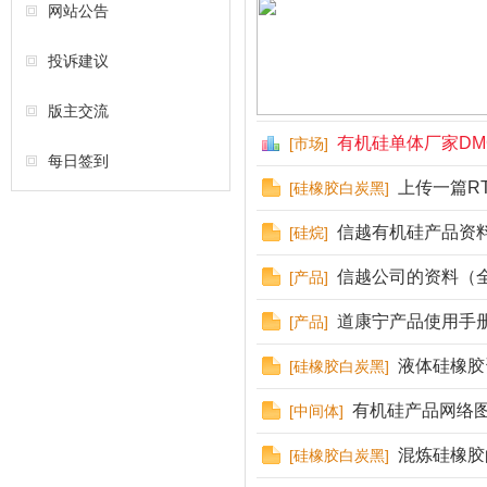
网站公告
投诉建议
版主交流
有机硅单体厂家DM
[
市场
]
每日签到
上传一篇R
[
硅橡胶白炭黑
]
信越有机硅产品资
[
硅烷
]
信越公司的资料（
[
产品
]
道康宁产品使用手
[
产品
]
液体硅橡胶
[
硅橡胶白炭黑
]
有机硅产品网络图
[
中间体
]
混炼硅橡胶
[
硅橡胶白炭黑
]