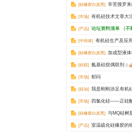
辛苦搜罗来
[
硅橡胶白炭黑
]
有机硅技术文章大
[
市场
]
论坛资料清单 （不
[
产品
]
有机硅生产及应
[
中间体
]
加成型液体
[
硅橡胶白炭黑
]
氨基硅烷偶联剂
[
硅烷
]
郁闷
[
市场
]
我是刚刚涉足有机
[
硅油
]
四氯化硅——正硅
[
市场
]
与MQ硅树
[
硅橡胶白炭黑
]
室温硫化硅橡胶的
[
产品
]