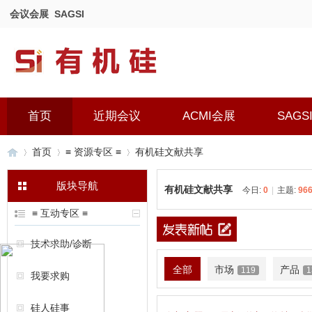
会议会展
SAGSI
首页
近期会议
ACMI会展
SAGS
首页
≡ 资源专区 ≡
有机硅文献共享
版块导航
有机硅文献共享
今日:
0
|
主题:
96
有
»
›
›
≡ 互动专区 ≡
技术求助/诊断
全部
市场
产品
119
1
我要求购
硅人硅事