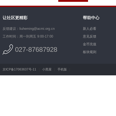
让社区更精彩
帮助中心
反馈建议：liuheming@acmi.org.cn
新人必看
工作时间：周一到周五 9:00-17:00
意见反馈
金币充值
027-87687928
板块规则
京ICP备17063637号-11
|
小黑屋
|
手机版
|