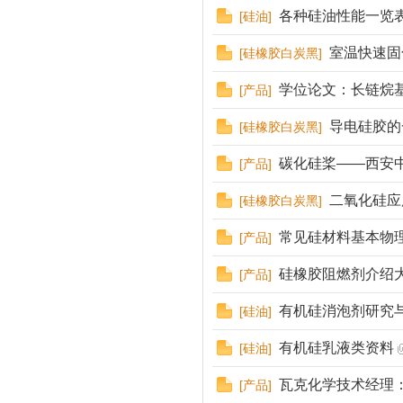
各种硅油性能一览
[
硅油
]
室温快速固
[
硅橡胶白炭黑
]
学位论文：长链烷基
[
产品
]
导电硅胶的
[
硅橡胶白炭黑
]
碳化硅桨——西安中
[
产品
]
二氧化硅应
[
硅橡胶白炭黑
]
常见硅材料基本物
[
产品
]
硅橡胶阻燃剂介绍
[
产品
]
有机硅消泡剂研究
[
硅油
]
有机硅乳液类资料
[
硅油
]
瓦克化学技术经理
[
产品
]