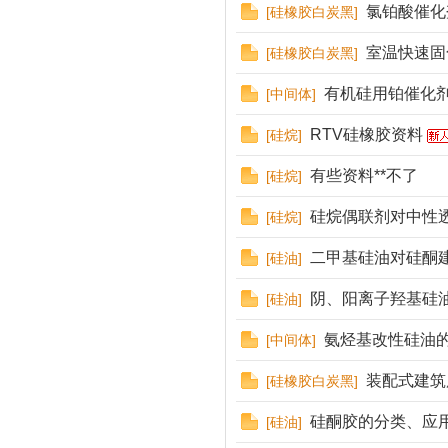
氯铂酸催化
[
硅橡胶白炭黑
]
室温快速固
[
硅橡胶白炭黑
]
有机硅用铂催化
[
中间体
]
RTV硅橡胶资料
[
硅烷
]
有些资料**不了
[
硅烷
]
硅烷偶联剂对中性
[
硅烷
]
二甲基硅油对硅酮
[
硅油
]
阴、阳离子羟基硅
[
硅油
]
氨烃基改性硅油
[
中间体
]
装配式建筑
[
硅橡胶白炭黑
]
硅酮胶的分类、应
[
硅油
]