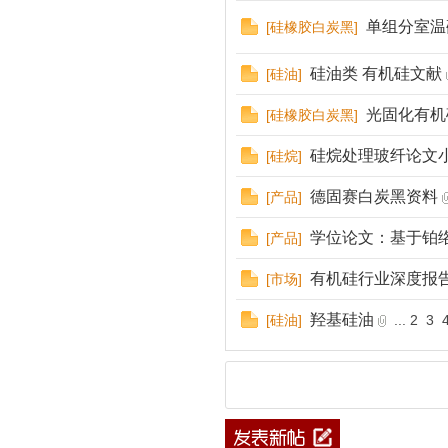
单组分室温
[
硅橡胶白炭黑
]
硅油类 有机硅文献
[
硅油
]
光固化有机
[
硅橡胶白炭黑
]
硅烷处理玻纤论文
[
硅烷
]
德固赛白炭黑资料
[
产品
]
学位论文：基于铂络
[
产品
]
有机硅行业深度报
[
市场
]
羟基硅油
[
硅油
]
...
2
3