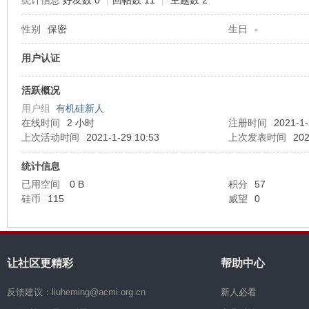
统计信息
好友数 0
|
回帖数 11
|
主题数 2
性别
保密
生日
-
机
用户认证
活跃概况
用户组
有机硅新人
在线时间
2 小时
注册时间
2021-1-
上次活动时间
2021-1-29 10:53
上次发表时间
202
统计信息
硅
已用空间
0 B
积分
57
硅币
115
威望
0
让社区更精彩
帮助中心
反馈建议：liuheming@acmi.org.cn
新人必看