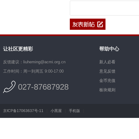
让社区更精彩
帮助中心
反馈建议：liuheming@acmi.org.cn
新人必看
工作时间：周一到周五 9:00-17:00
意见反馈
金币充值
027-87687928
板块规则
京ICP备17063637号-11
|
小黑屋
|
手机版
|