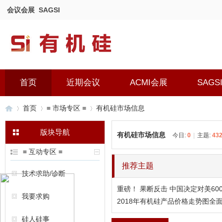
会议会展
SAGSI
首页
近期会议
ACMI会展
SAGS
首页
≡ 市场专区 ≡
有机硅市场信息
版块导航
有机硅市场信息
今日:
0
|
主题:
43
有
»
›
›
≡ 互动专区 ≡
推荐主题
技术求助/诊断
重磅！ 果断反击 中国决定对美6
我要求购
2018年有机硅产品价格走势图全
硅人硅事