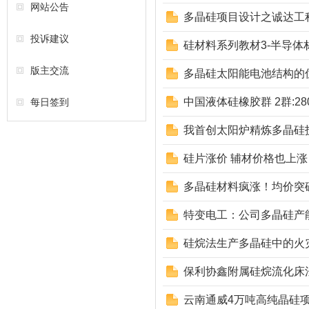
网站公告
多晶硅项目设计之诚达工
投诉建议
硅材料系列教材3-半导体
版主交流
多晶硅太阳能电池结构的
中国液体硅橡胶群 2群:280
每日签到
我首创太阳炉精炼多晶硅
硅片涨价 辅材价格也上涨
多晶硅材料疯涨！均价突破
特变电工：公司多晶硅产
硅烷法生产多晶硅中的火
保利协鑫附属硅烷流化床
云南通威4万吨高纯晶硅