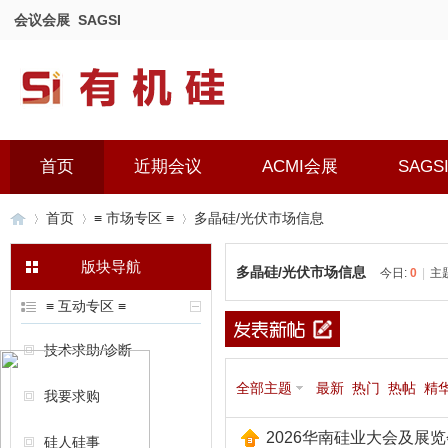
会议会展
SAGSI
首页
近期会议
ACMI会展
SAGS
首页
≡ 市场专区 ≡
多晶硅/光伏市场信息
版块导航
多晶硅/光伏市场信息
今日:
0
|
主
有
»
›
›
≡ 互动专区 ≡
技术求助/诊断
全部主题
最新
热门
热帖
精
我要求购
2026华南硅业大会及展览
硅人硅事