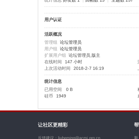
统计信息
好友数 1
|
回帖数 13
|
主题数 257
机
用户认证
活跃概况
管理组
论坛管理员
用户组
论坛管理员
扩展用户组
论坛管理员,版主
在线时间
147 小时
上次活动时间
2018-2-7 16:19
硅
统计信息
已用空间
0 B
硅币
1949
让社区更精彩
帮
反馈建议：liuheming@acmi.org.cn
新