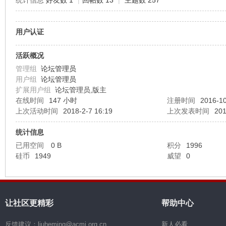
统计信息
好友数 1
|
回帖数 13
|
主题数 257
机
用户认证
活跃概况
管理组
论坛管理员
用户组
论坛管理员
扩展用户组
论坛管理员,版主
在线时间
147 小时
注册时间
2016-10
上次活动时间
2018-2-7 16:19
上次发表时间
201
硅
统计信息
已用空间
0 B
积分
1996
硅币
1949
威望
0
让社区更精彩
帮助中心
反馈建议：liuheming@acmi.org.cn
新人必看