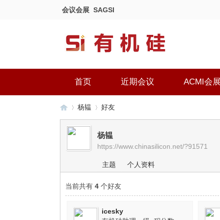
会议会展
SAGSI
首页
近期会议
ACMI会
杨韫
好友
杨韫
https://www.chinasilicon.net/?91571
有
›
›
主题
个人资料
当前共有
4
个好友
icesky