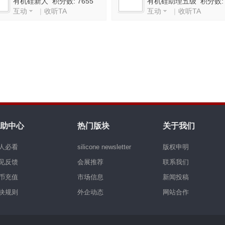
有机硅新人 积分数: 7655
有机硅助理五级 积分数:
互动
|
收听TA
互动
|
收听TA
5601
助中心
热门版块
关于我们
人必看
silicone newsletter
版权申明
见反馈
会展推荐
联系我们
币充值
市场信息
新闻投稿
块规则
外企动态
网站合作