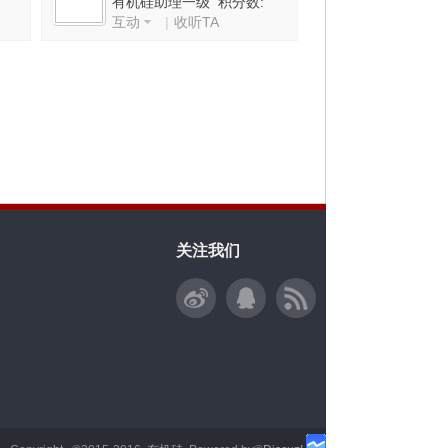
有机硅助理一级 积分数:
互动
|
收听TA
1508
关注我们