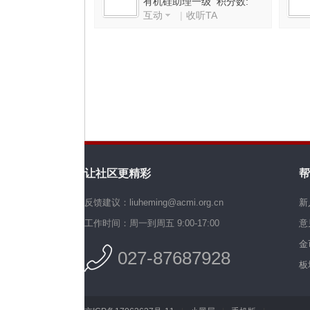
有机硅助理一级 积分数:
互动
|
收听TA
1467
机
让社区更精彩
帮
硅
反馈建议：liuheming@acmi.org.cn
新
工作时间：周一到周五 9:00-17:00
意
金
027-87687928
板