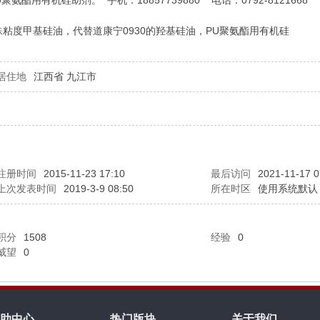
用有机硅助剂。 手机：18857739880 电话：0792-8121668
粘度甲基硅油，代替道康宁0930的羟基硅油，PU聚氨酯用有机硅
居住地
江西省 九江市
注册时间
2015-11-23 17:10
最后访问
2021-11-17 0
上次发表时间
2019-3-9 08:50
所在时区
使用系统默认
积分
1508
经验
0
威望
0
助中心
热门版块
关于我们