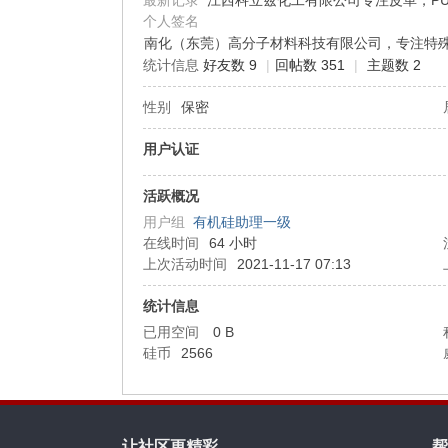
最新记录
江西科立兹化工有限公司专注皮革，PU聚氨酯
个人签名
南化（东莞）高分子材料科技有限公司，专注特殊
机
统计信息
好友数 9
|
回帖数 351
|
主题数 2
性别
保密
用户认证
活跃概况
用户组
有机硅助理一级
在线时间
64 小时
硅
上次活动时间
2021-11-17 07:13
统计信息
已用空间
0 B
硅币
2566
让社区更精彩
帮