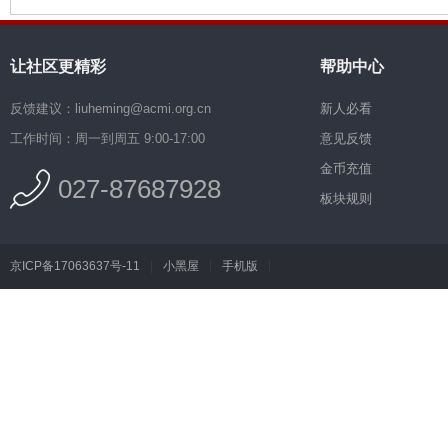
让社区更精彩
帮助中心
反馈建议：liuheming@acmi.org.cn
新人必看
工作时间：周一到周五 9:00-17:00
意见反馈
金币充值
027-87687928
板块规则
京ICP备17063637号-11
|
小黑屋
|
手机版
|