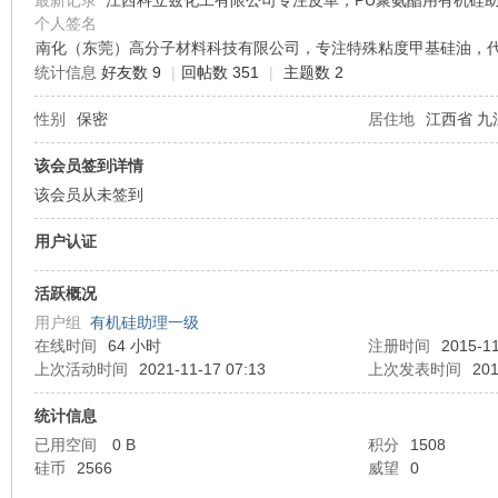
最新记录
江西科立兹化工有限公司专注皮革，PU聚氨酯用有机硅助剂。 手
个人签名
南化（东莞）高分子材料科技有限公司，专注特殊粘度甲基硅油，代替
机
统计信息
好友数 9
|
回帖数 351
|
主题数 2
性别
保密
居住地
江西省 九
该会员签到详情
该会员从未签到
用户认证
硅
活跃概况
用户组
有机硅助理一级
在线时间
64 小时
注册时间
2015-11
上次活动时间
2021-11-17 07:13
上次发表时间
201
统计信息
已用空间
0 B
积分
1508
硅币
2566
威望
0