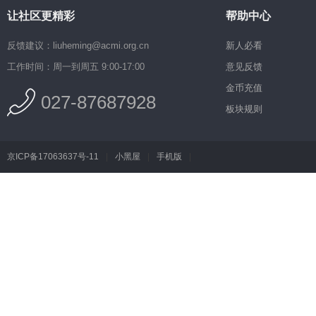
让社区更精彩
帮助中心
反馈建议：liuheming@acmi.org.cn
新人必看
工作时间：周一到周五 9:00-17:00
意见反馈
金币充值
027-87687928
板块规则
京ICP备17063637号-11
|
小黑屋
|
手机版
|