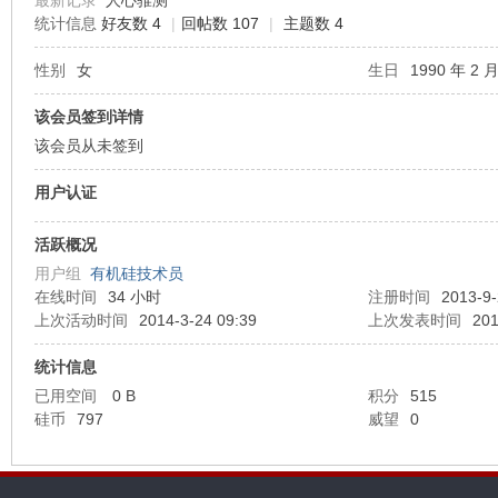
最新记录
人心骓测
统计信息
好友数 4
|
回帖数 107
|
主题数 4
机
性别
女
生日
1990 年 2 月
该会员签到详情
该会员从未签到
用户认证
活跃概况
用户组
有机硅技术员
硅
在线时间
34 小时
注册时间
2013-9-
上次活动时间
2014-3-24 09:39
上次发表时间
201
统计信息
已用空间
0 B
积分
515
硅币
797
威望
0