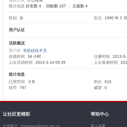
最新记录
人心骓测
统计信息
好友数 4
|
回帖数 107
|
主题数 4
机
性别
女
生日
1990 年 2 月
用户认证
活跃概况
用户组
有机硅技术员
在线时间
34 小时
注册时间
2013-9-
上次活动时间
2014-3-24 09:39
上次发表时间
201
硅
统计信息
已用空间
0 B
积分
515
硅币
797
威望
0
让社区更精彩
帮助中心
反馈建议：liuheming@acmi.org.cn
新人必看