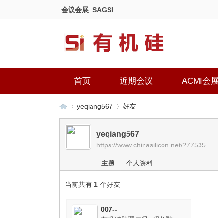
会议会展
SAGSI
首页
近期会议
ACMI会
yeqiang567
好友
yeqiang567
https://www.chinasilicon.net/?77535
有
›
›
主题
个人资料
当前共有
1
个好友
007--