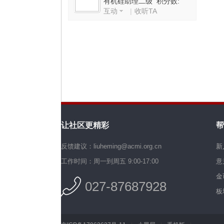
有机硅助理二级 积分数:
互动
|
收听TA
2544
机
让社区更精彩
帮
硅
反馈建议：liuheming@acmi.org.cn
新
工作时间：周一到周五 9:00-17:00
意
金
027-87687928
板