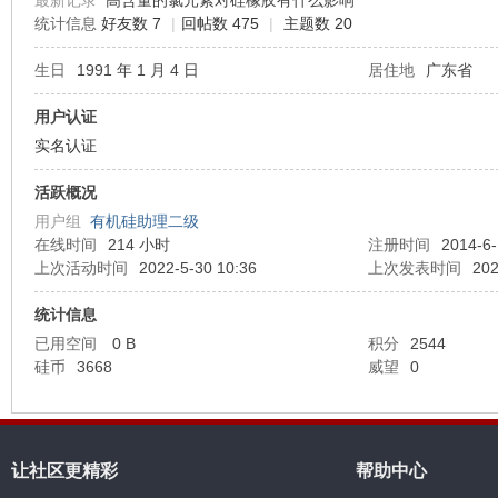
最新记录
高含量的氯元素对硅橡胶有什么影响
统计信息
好友数 7
|
回帖数 475
|
主题数 20
机
生日
1991 年 1 月 4 日
居住地
广东省
用户认证
实名认证
活跃概况
用户组
有机硅助理二级
在线时间
214 小时
注册时间
2014-6-
上次活动时间
2022-5-30 10:36
上次发表时间
202
硅
统计信息
已用空间
0 B
积分
2544
硅币
3668
威望
0
让社区更精彩
帮助中心