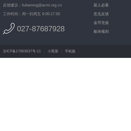
反馈建议：liuheming@acmi.org.cn
新人必看
工作时间：周一到周五 9:00-17:00
意见反馈
金币充值
027-87687928
板块规则
京ICP备17063637号-11
|
小黑屋
|
手机版
|