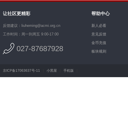
让社区更精彩
帮助中心
反馈建议：liuheming@acmi.org.cn
新人必看
工作时间：周一到周五 9:00-17:00
意见反馈
金币充值
027-87687928
板块规则
京ICP备17063637号-11
|
小黑屋
|
手机版
|