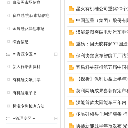
白炭黑市场信息
星火有机硅公司重奖20
多晶硅/光伏市场信息
中国蓝星（集团）股份有
金属硅及其他市场
汉能意图突破电动汽车电
综合信息
重磅：回天胶撑起“中国
≡ 资源专区 ≡
保利协鑫发布智能工厂路
新入行培训资料
宜昌科林获得第五届中国
【探析】保利协鑫上半年
有机硅文献共享
英利两项成果喜获保定市
有机硅电子书
汉能首款太阳能车三年内
标准专利检测方法
多晶硅领头羊利润翻番 
≡管理专区 ≡
协鑫新能源半年报发布 光伏