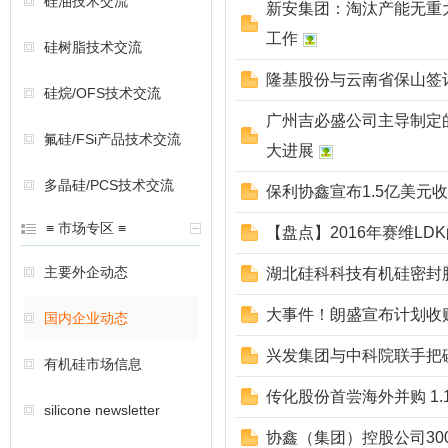
硅油技术交流
新安集团：淘汰产能无重
工作
硅树脂技术交流
隆基股份与云南省保山签订
硅烷/OFS技术交流
广州吉必盛公司主导制定的
氟硅/FSi产品技术交流
大进展
多晶硅/PCS技术交流
保利协鑫宣布1.5亿美元收购
≡ 市场专区 ≡
【盘点】2016年赛维L
主要外企动态
湖北硅科科技有机硅密封
大事件！朗盛宣布计划收
国内企业动态
兴发集团与中科院联手把
有机硅市场信息
传化股份首尝海外并购 1
silicone newsletter
协鑫（集团）控股公司3