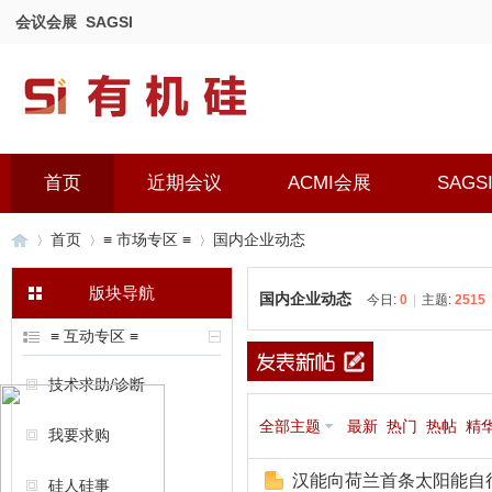
会议会展
SAGSI
首页
近期会议
ACMI会展
SAGS
首页
≡ 市场专区 ≡
国内企业动态
版块导航
国内企业动态
今日:
0
|
主题:
2515
有
»
›
›
≡ 互动专区 ≡
技术求助/诊断
全部主题
最新
热门
热帖
精
我要求购
汉能向荷兰首条太阳能自
硅人硅事