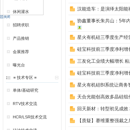
汉能造车：是演绎太阳能
休闲灌水
机
协鑫董事长朱共山：5年
招聘求职
星火有机硅三季度生产经
产品推销
硅宝科技前三季度净利增长8
会展推荐
三友化工业绩大幅增长 
曝光台
硅宝科技前三季度净利增长8
硅
≡ 技术专区 ≡
星火有机硅BI系统让商务
单体/基础研究
天合光能创高效多晶硅组件
RTV技术交流
回天新材：转型初见成效
HCR/LSR技术交流
【质疑】赛维重整强裁之