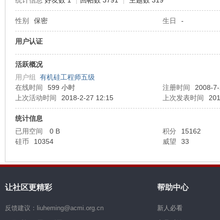
统计信息
好友数 1
|
回帖数 3791
|
主题数 319
性别
保密
生日
-
机
用户认证
活跃概况
用户组
有机硅工程师五级
在线时间
599 小时
注册时间
2008-7-
上次活动时间
2018-2-27 12:15
上次发表时间
201
统计信息
硅
已用空间
0 B
积分
15162
硅币
10354
威望
33
让社区更精彩
帮助中心
反馈建议：liuheming@acmi.org.cn
新人必看