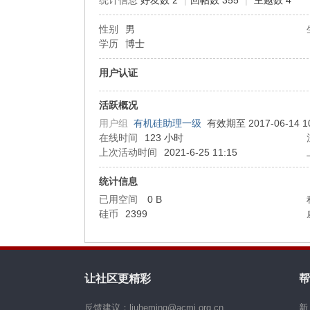
统计信息
好友数 2
|
回帖数 355
|
主题数 4
性别
男
机
学历
博士
用户认证
活跃概况
用户组
有机硅助理一级
有效期至 2017-06-14 10
在线时间
123 小时
上次活动时间
2021-6-25 11:15
硅
统计信息
已用空间
0 B
硅币
2399
让社区更精彩
帮
反馈建议：liuheming@acmi.org.cn
新