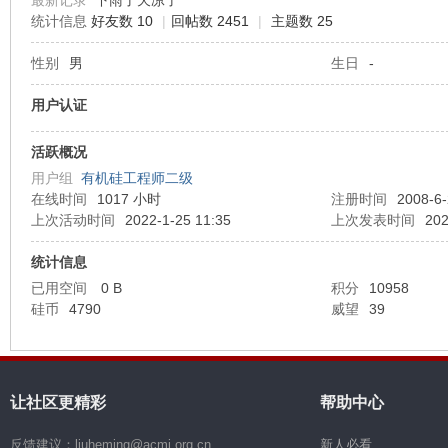
最新记录
下雨了天凉了
统计信息
好友数 10
|
回帖数 2451
|
主题数 25
机
性别
男
生日
-
用户认证
活跃概况
用户组
有机硅工程师二级
在线时间
1017 小时
注册时间
2008-6-
上次活动时间
2022-1-25 11:35
上次发表时间
202
硅
统计信息
已用空间
0 B
积分
10958
硅币
4790
威望
39
让社区更精彩
帮助中心
反馈建议：liuheming@acmi.org.cn
新人必看