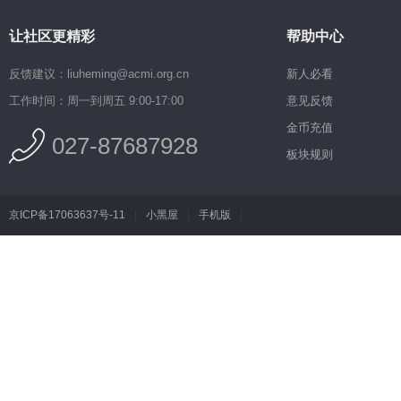
让社区更精彩
帮助中心
反馈建议：liuheming@acmi.org.cn
新人必看
工作时间：周一到周五 9:00-17:00
意见反馈
金币充值
027-87687928
板块规则
京ICP备17063637号-11
|
小黑屋
|
手机版
|