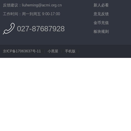
反馈建议：liuheming@acmi.org.cn
新人必看
工作时间：周一到周五 9:00-17:00
意见反馈
金币充值
027-87687928
板块规则
京ICP备17063637号-11
|
小黑屋
|
手机版
|