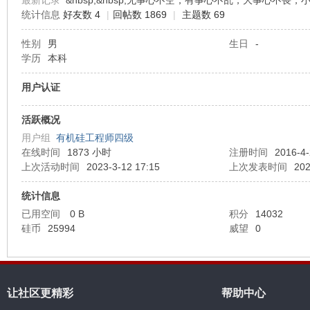
最新记录
&nbsp;&nbsp;无事心不空，有事心不乱，大事心不畏
统计信息
好友数 4
|
回帖数 1869
|
主题数 69
机
性别
男
生日
-
学历
本科
用户认证
活跃概况
用户组
有机硅工程师四级
在线时间
1873 小时
注册时间
2016-4-
上次活动时间
2023-3-12 17:15
上次发表时间
202
硅
统计信息
已用空间
0 B
积分
14032
硅币
25994
威望
0
让社区更精彩
帮助中心