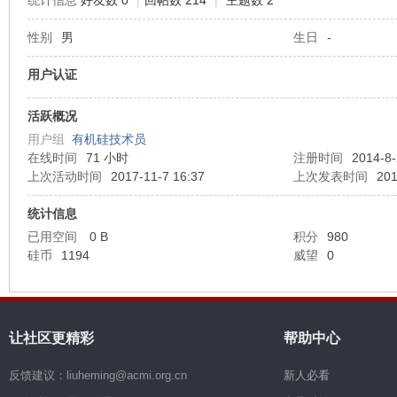
统计信息
好友数 0
|
回帖数 214
|
主题数 2
性别
男
生日
-
机
用户认证
活跃概况
用户组
有机硅技术员
在线时间
71 小时
注册时间
2014-8-
上次活动时间
2017-11-7 16:37
上次发表时间
201
统计信息
硅
已用空间
0 B
积分
980
硅币
1194
威望
0
让社区更精彩
帮助中心
反馈建议：liuheming@acmi.org.cn
新人必看