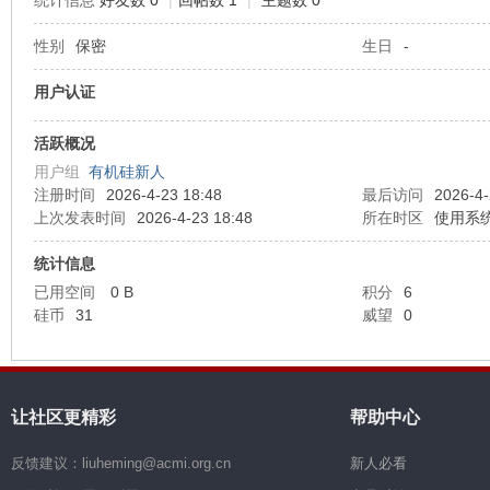
统计信息
好友数 0
|
回帖数 1
|
主题数 0
性别
保密
生日
-
机
用户认证
活跃概况
用户组
有机硅新人
注册时间
2026-4-23 18:48
最后访问
2026-4-
上次发表时间
2026-4-23 18:48
所在时区
使用系
统计信息
硅
已用空间
0 B
积分
6
硅币
31
威望
0
让社区更精彩
帮助中心
反馈建议：liuheming@acmi.org.cn
新人必看