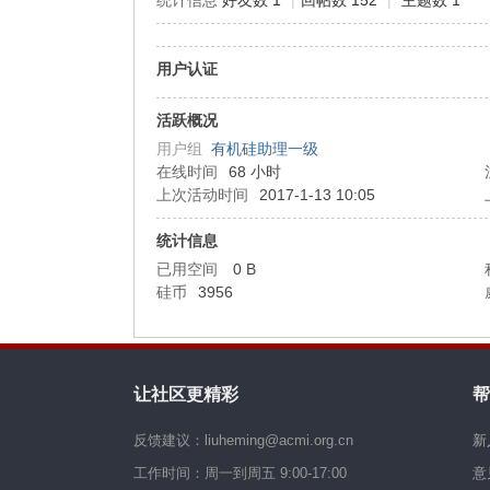
统计信息
好友数 1
|
回帖数 152
|
主题数 1
机
用户认证
活跃概况
用户组
有机硅助理一级
在线时间
68 小时
上次活动时间
2017-1-13 10:05
统计信息
已用空间
0 B
硅
硅币
3956
让社区更精彩
帮
反馈建议：liuheming@acmi.org.cn
新
工作时间：周一到周五 9:00-17:00
意