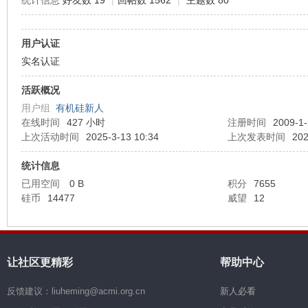
统计信息
好友数 19
|
回帖数 1562
|
主题数 80
机
用户认证
实名认证
活跃概况
用户组
有机硅新人
在线时间
427 小时
注册时间
2009-1-
上次活动时间
2025-3-13 10:34
上次发表时间
202
统计信息
硅
已用空间
0 B
积分
7655
硅币
14477
威望
12
让社区更精彩
帮助中心
反馈建议：liuheming@acmi.org.cn
新人必看