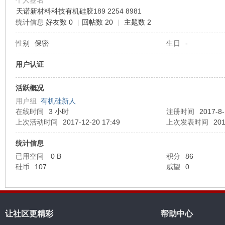
个人签名
天诺新材料科技有机硅胶189 2254 8981
统计信息
好友数 0
|
回帖数 20
|
主题数 2
机
性别
保密
生日
-
用户认证
活跃概况
用户组
有机硅新人
在线时间
3 小时
注册时间
2017-8-
上次活动时间
2017-12-20 17:49
上次发表时间
201
硅
统计信息
已用空间
0 B
积分
86
硅币
107
威望
0
让社区更精彩
帮助中心