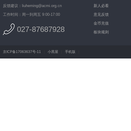
反馈建议：liuheming@acmi.org.cn
新人必看
工作时间：周一到周五 9:00-17:00
意见反馈
金币充值
027-87687928
板块规则
京ICP备17063637号-11
|
小黑屋
|
手机版
|