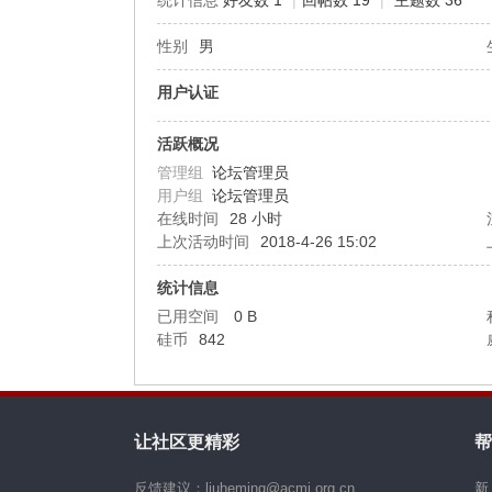
统计信息
好友数 1
|
回帖数 19
|
主题数 36
性别
男
机
用户认证
活跃概况
管理组
论坛管理员
用户组
论坛管理员
在线时间
28 小时
上次活动时间
2018-4-26 15:02
硅
统计信息
已用空间
0 B
硅币
842
让社区更精彩
帮
反馈建议：liuheming@acmi.org.cn
新