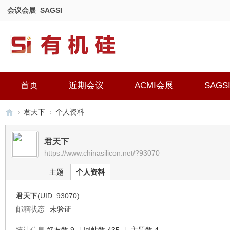
会议会展
SAGSI
首页
近期会议
ACMI会展
SAGS
君天下
个人资料
君天下
https://www.chinasilicon.net/?93070
有
›
›
主题
个人资料
君天下
(UID: 93070)
邮箱状态
未验证