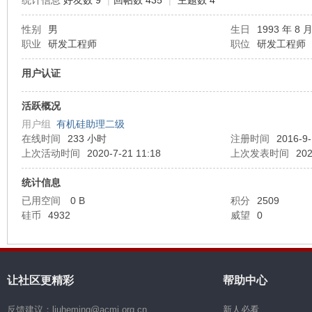
统计信息
好友数 9
|
回帖数 435
|
主题数 4
性别
男
生日
1993 年 8 月
机
职业
研发工程师
职位
研发工程师
用户认证
活跃概况
用户组
有机硅助理二级
在线时间
233 小时
注册时间
2016-9-
上次活动时间
2020-7-21 11:18
上次发表时间
202
硅
统计信息
已用空间
0 B
积分
2509
硅币
4932
威望
0
让社区更精彩
帮助中心
反馈建议：liuheming@acmi.org.cn
新人必看