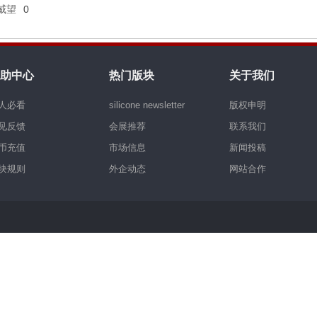
威望
0
助中心
热门版块
关于我们
人必看
silicone newsletter
版权申明
见反馈
会展推荐
联系我们
币充值
市场信息
新闻投稿
块规则
外企动态
网站合作