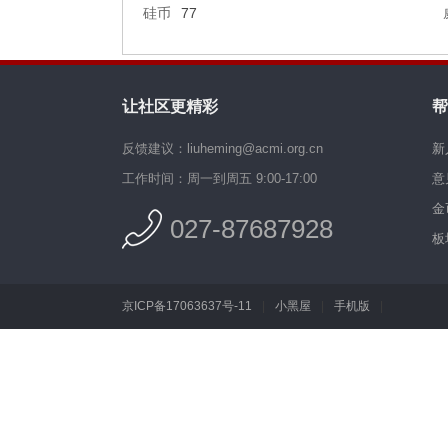
硅币
77
让社区更精彩
帮
反馈建议：liuheming@acmi.org.cn
新
工作时间：周一到周五 9:00-17:00
意
金
027-87687928
板
京ICP备17063637号-11
|
小黑屋
|
手机版
|