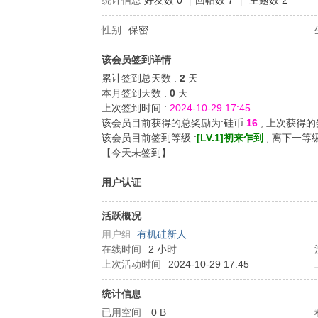
统计信息
好友数 0
|
回帖数 7
|
主题数 2
性别
保密
机
该会员签到详情
累计签到总天数 :
2
天
本月签到天数 :
0
天
上次签到时间 :
2024-10-29 17:45
该会员目前获得的总奖励为:硅币
16
, 上次获得
该会员目前签到等级 :
[LV.1]初来乍到
, 离下一等
【
今天未签到
】
硅
用户认证
活跃概况
用户组
有机硅新人
在线时间
2 小时
上次活动时间
2024-10-29 17:45
统计信息
已用空间
0 B