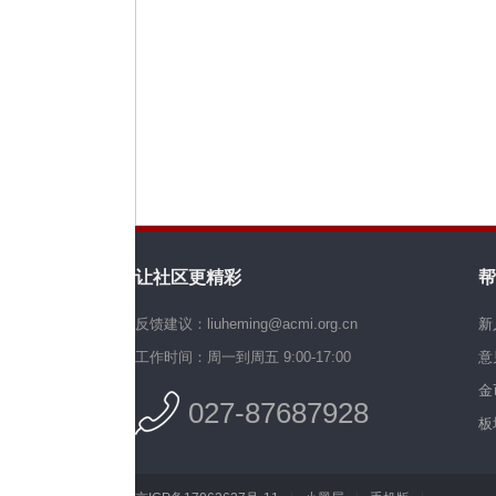
机
让社区更精彩
帮
硅
反馈建议：liuheming@acmi.org.cn
新
工作时间：周一到周五 9:00-17:00
意
金
027-87687928
板