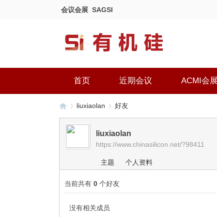
会议会展
SAGSI
首页
近期会议
ACMI会
liuxiaolan
好友
liuxiaolan
https://www.chinasilicon.net/?98411
有
›
›
主题
个人资料
当前共有
0
个好友
没有相关成员