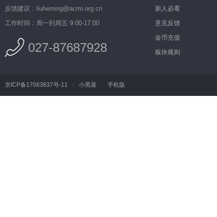
反馈建议：liuheming@acmi.org.cn
新人必看
工作时间：周一到周五 9:00-17:00
意见反馈
金币充值
027-87687928
板块规则
京ICP备17063637号-11
|
小黑屋
|
手机版
|