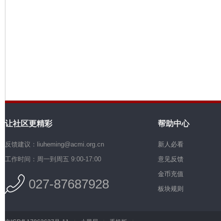
机
让社区更精彩
帮助中心
硅
反馈建议：liuheming@acmi.org.cn
新人必看
工作时间：周一到周五 9:00-17:00
意见反馈
金币充值
027-87687928
板块规则