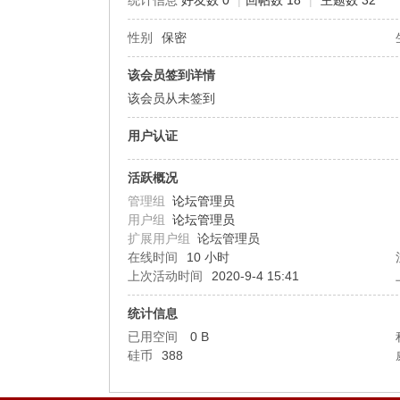
统计信息
好友数 0
|
回帖数 18
|
主题数 32
性别
保密
机
该会员签到详情
该会员从未签到
用户认证
活跃概况
管理组
论坛管理员
用户组
论坛管理员
硅
扩展用户组
论坛管理员
在线时间
10 小时
上次活动时间
2020-9-4 15:41
统计信息
已用空间
0 B
硅币
388