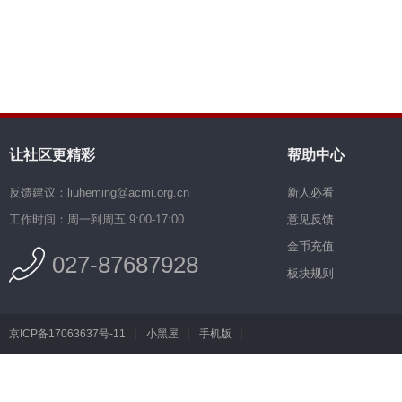
让社区更精彩
帮助中心
反馈建议：liuheming@acmi.org.cn
新人必看
工作时间：周一到周五 9:00-17:00
意见反馈
金币充值
027-87687928
板块规则
京ICP备17063637号-11
|
小黑屋
|
手机版
|