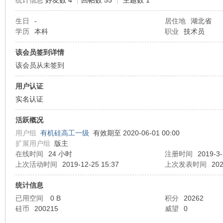
统计信息
好友数 4
|
回帖数 55
|
主题数 1
生日
-
居住地
湖北省
机
学历
本科
职业
技术员
该会员签到详情
该会员从未签到
用户认证
实名认证
活跃概况
硅
用户组
有机硅高工一级
有效期至 2020-06-01 00:00
扩展用户组
版主
在线时间
24 小时
注册时间
2019-3-
上次活动时间
2019-12-25 15:37
上次发表时间
202
统计信息
已用空间
0 B
积分
20262
硅币
200215
威望
0