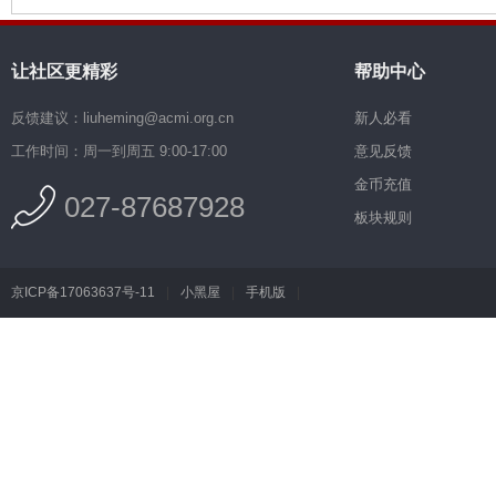
让社区更精彩
帮助中心
反馈建议：liuheming@acmi.org.cn
新人必看
工作时间：周一到周五 9:00-17:00
意见反馈
金币充值
027-87687928
板块规则
京ICP备17063637号-11
|
小黑屋
|
手机版
|