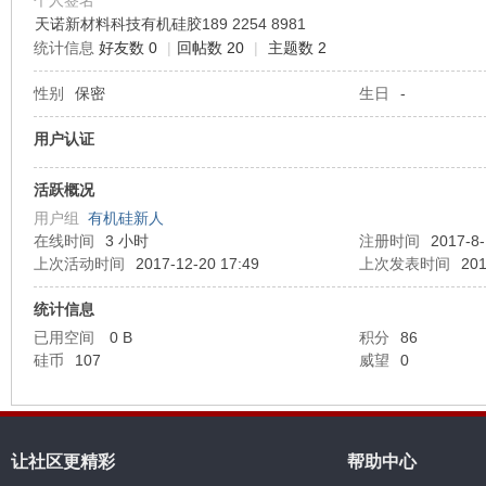
个人签名
天诺新材料科技有机硅胶189 2254 8981
统计信息
好友数 0
|
回帖数 20
|
主题数 2
机
性别
保密
生日
-
用户认证
活跃概况
用户组
有机硅新人
在线时间
3 小时
注册时间
2017-8-
上次活动时间
2017-12-20 17:49
上次发表时间
201
硅
统计信息
已用空间
0 B
积分
86
硅币
107
威望
0
让社区更精彩
帮助中心