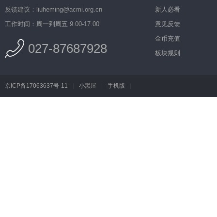
反馈建议：liuheming@acmi.org.cn
新人必看
工作时间：周一到周五 9:00-17:00
意见反馈
金币充值
027-87687928
板块规则
京ICP备17063637号-11
|
小黑屋
|
手机版
|