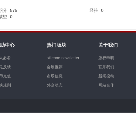
积分
575
经验
0
威望
0
助中心
热门版块
关于我们
人必看
silicone newsletter
版权申明
见反馈
会展推荐
联系我们
币充值
市场信息
新闻投稿
块规则
外企动态
网站合作