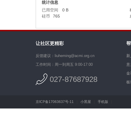
统计信息
已用空间
0 B
硅币
765
让社区更精彩
帮
反馈建议：liuheming@acmi.org.cn
新
工作时间：周一到周五 9:00-17:00
意
金
027-87687928
板
京ICP备17063637号-11
|
小黑屋
|
手机版
|