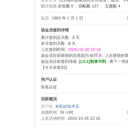
最新记录
LED灌封胶耐热剂全球首发。微信、手机：13
统计信息
好友数 0
|
回帖数 127
|
主题数 4
机
生日
1983 年 1 月 1 日
该会员签到详情
累计签到总天数 :
1
天
本月签到天数 :
0
天
上次签到时间 :
2020-10-26 22:16
该会员目前获得的总奖励为:硅币
5
, 上次获得的
该会员目前签到等级 :
[LV.1]初来乍到
, 离下一等
【
今天未签到
】
硅
用户认证
实名认证
活跃概况
用户组
有机硅技术员
在线时间
35 小时
上次活动时间
2020-10-26 22:16