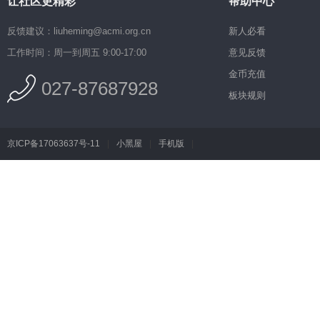
让社区更精彩
帮助中心
反馈建议：liuheming@acmi.org.cn
新人必看
工作时间：周一到周五 9:00-17:00
意见反馈
金币充值
027-87687928
板块规则
京ICP备17063637号-11
|
小黑屋
|
手机版
|