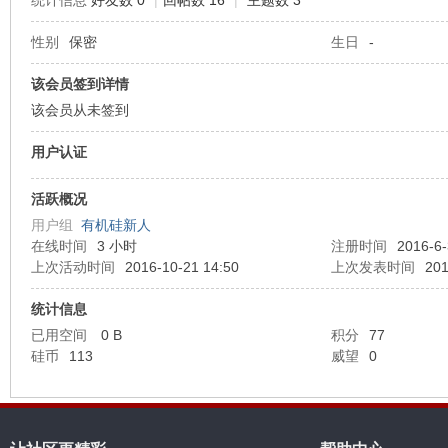
统计信息
好友数 0
|
回帖数 16
|
主题数 3
性别
保密
生日
-
机
该会员签到详情
该会员从未签到
用户认证
活跃概况
用户组
有机硅新人
在线时间
3 小时
注册时间
2016-6-
硅
上次活动时间
2016-10-21 14:50
上次发表时间
201
统计信息
已用空间
0 B
积分
77
硅币
113
威望
0