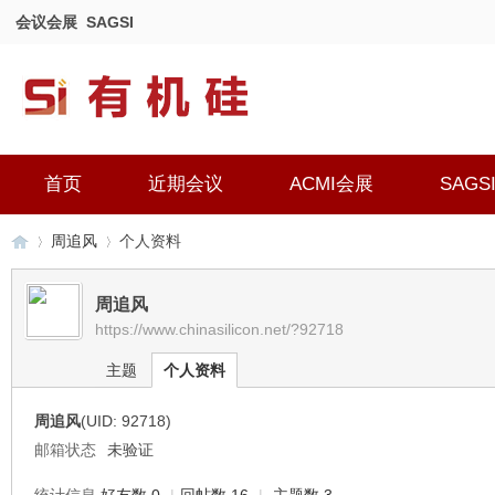
会议会展
SAGSI
首页
近期会议
ACMI会展
SAGS
周追风
个人资料
周追风
https://www.chinasilicon.net/?92718
有
›
›
主题
个人资料
周追风
(UID: 92718)
邮箱状态
未验证