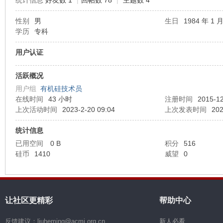
统计信息
好友数 1
|
回帖数 78
|
主题数 4
性别
男
生日
1984 年 1 月
机
学历
专科
用户认证
活跃概况
用户组
有机硅技术员
在线时间
43 小时
注册时间
2015-12
上次活动时间
2023-2-20 09:04
上次发表时间
202
硅
统计信息
已用空间
0 B
积分
516
硅币
1410
威望
0
让社区更精彩
帮助中心
反馈建议：liuheming@acmi.org.cn
新人必看