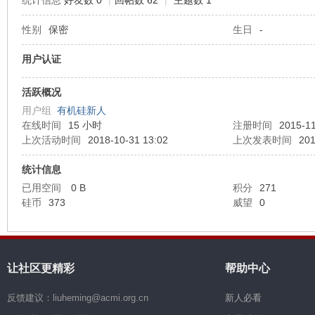
统计信息
好友数 0
|
回帖数 62
|
主题数 1
性别
保密
生日
-
机
用户认证
活跃概况
用户组
有机硅新人
在线时间
15 小时
注册时间
2015-11
上次活动时间
2018-10-31 13:02
上次发表时间
201
统计信息
硅
已用空间
0 B
积分
271
硅币
373
威望
0
让社区更精彩
帮助中心
反馈建议：liuheming@acmi.org.cn
新人必看