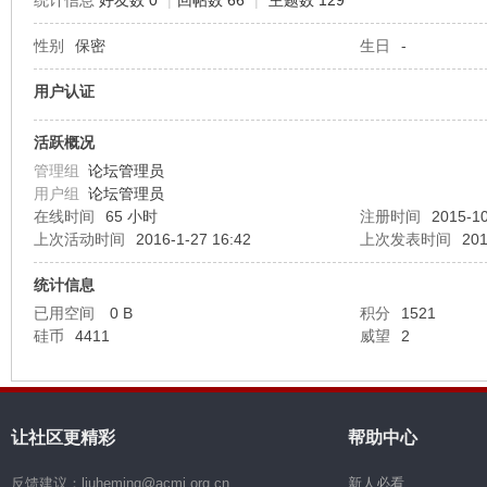
统计信息
好友数 0
|
回帖数 66
|
主题数 129
性别
保密
生日
-
机
用户认证
活跃概况
管理组
论坛管理员
用户组
论坛管理员
在线时间
65 小时
注册时间
2015-10
上次活动时间
2016-1-27 16:42
上次发表时间
201
硅
统计信息
已用空间
0 B
积分
1521
硅币
4411
威望
2
让社区更精彩
帮助中心
反馈建议：liuheming@acmi.org.cn
新人必看