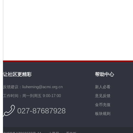
机
让社区更精彩
帮助中心
硅
反馈建议：liuheming@acmi.org.cn
新人必看
工作时间：周一到周五 9:00-17:00
意见反馈
金币充值
027-87687928
板块规则