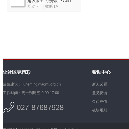
超级版主 积分数: 77041
互动
|
收听TA
机
让社区更精彩
帮助中心
硅
反馈建议：liuheming@acmi.org.cn
新人必看
工作时间：周一到周五 9:00-17:00
意见反馈
金币充值
027-87687928
板块规则