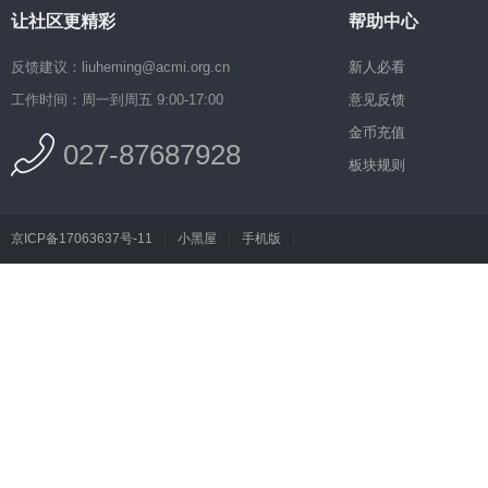
让社区更精彩
帮助中心
反馈建议：liuheming@acmi.org.cn
新人必看
工作时间：周一到周五 9:00-17:00
意见反馈
金币充值
027-87687928
板块规则
京ICP备17063637号-11
|
小黑屋
|
手机版
|