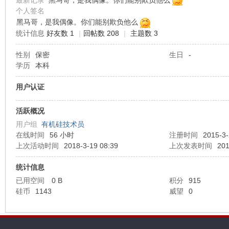
最新记录
黑马哥，是我偶像。你们能别欺负他么
个人签名
黑马哥，是我偶像。你们能别欺负他么
机
统计信息
好友数 1
|
回帖数 208
|
主题数 3
性别
保密
生日
-
学历
本科
用户认证
活跃概况
用户组
有机硅技术员
硅
在线时间
56 小时
注册时间
2015-3-
上次活动时间
2018-3-19 08:39
上次发表时间
201
统计信息
已用空间
0 B
积分
915
硅币
1143
威望
0