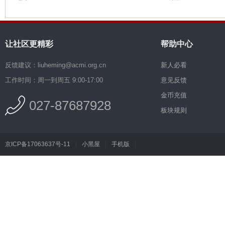
让社区更精彩
帮助中心
反馈建议：liuheming@acmi.org.cn
新人必看
工作时间：周一到周五 9:00-17:00
意见反馈
金币充值
027-87687928
板块规则
京ICP备17063637号-11
|
小黑屋
|
手机版
|