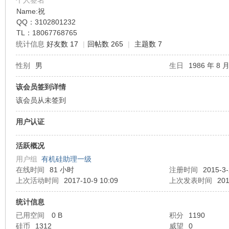
个人签名
Name:祝
QQ：3102801232
机
TL：18067768765
统计信息
好友数 17
|
回帖数 265
|
主题数 7
性别
男
生日
1986 年 8 月
该会员签到详情
该会员从未签到
用户认证
硅
活跃概况
用户组
有机硅助理一级
在线时间
81 小时
注册时间
2015-3-
上次活动时间
2017-10-9 10:09
上次发表时间
201
统计信息
已用空间
0 B
积分
1190
硅币
1312
威望
0