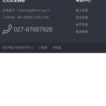
让社区更精彩
帮助中心
反馈建议：liuheming@acmi.org.cn
新人必看
工作时间：周一到周五 9:00-17:00
意见反馈
金币充值
027-87687928
板块规则
京ICP备17063637号-11
|
小黑屋
|
手机版
|