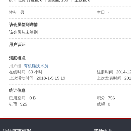
统计信息
好友数 0
|
回帖数 158
|
主题数 0
性别
男
生日
-
机
该会员签到详情
该会员从未签到
用户认证
活跃概况
用户组
有机硅技术员
在线时间
63 小时
注册时间
2014-12
硅
上次活动时间
2018-1-5 15:19
上次发表时间
201
统计信息
已用空间
0 B
积分
756
硅币
925
威望
0