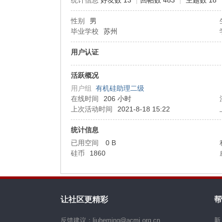
统计信息
好友数 13
|
回帖数 483
|
主题数 18
性别
男
机
毕业学校
苏州
用户认证
活跃概况
用户组
有机硅助理二级
在线时间
206 小时
上次活动时间
2021-8-18 15:22
硅
统计信息
已用空间
0 B
硅币
1860
让社区更精彩
帮
反馈建议：liuheming@acmi.org.cn
新