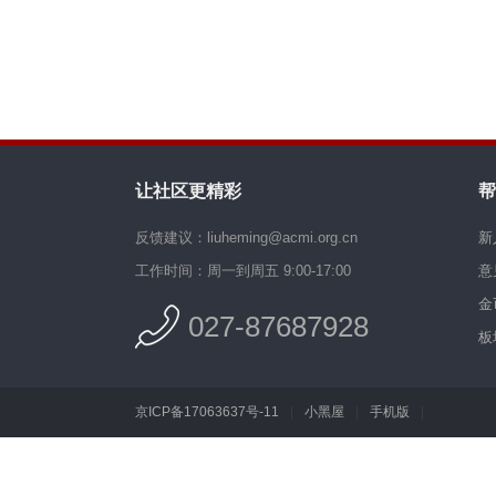
让社区更精彩
帮
反馈建议：liuheming@acmi.org.cn
新
工作时间：周一到周五 9:00-17:00
意
金
027-87687928
板
京ICP备17063637号-11
|
小黑屋
|
手机版
|