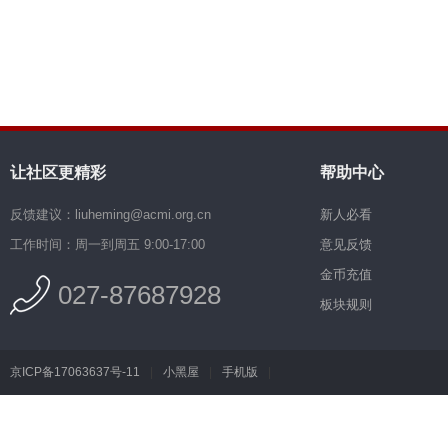
让社区更精彩
帮助中心
反馈建议：liuheming@acmi.org.cn
新人必看
工作时间：周一到周五 9:00-17:00
意见反馈
金币充值
027-87687928
板块规则
京ICP备17063637号-11
|
小黑屋
|
手机版
|