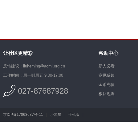
让社区更精彩
帮助中心
反馈建议：liuheming@acmi.org.cn
新人必看
工作时间：周一到周五 9:00-17:00
意见反馈
金币充值
027-87687928
板块规则
京ICP备17063637号-11
|
小黑屋
|
手机版
|