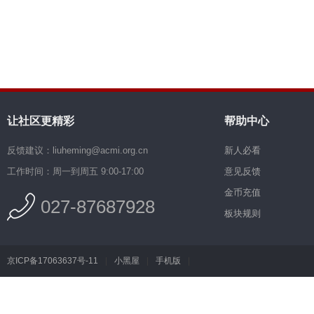
让社区更精彩
帮助中心
反馈建议：liuheming@acmi.org.cn
新人必看
工作时间：周一到周五 9:00-17:00
意见反馈
金币充值
027-87687928
板块规则
京ICP备17063637号-11
|
小黑屋
|
手机版
|